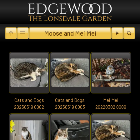
Moose and Mei Mei
Cats and Dogs
Cats and Dogs
Mei Mei
20250519 0002
20250519 0003
20220302 0009