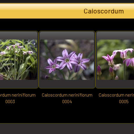
Caloscordum
rdum neriniflorum
Caloscordum neriniflorum
Caloscordum neri
0003
0004
0005