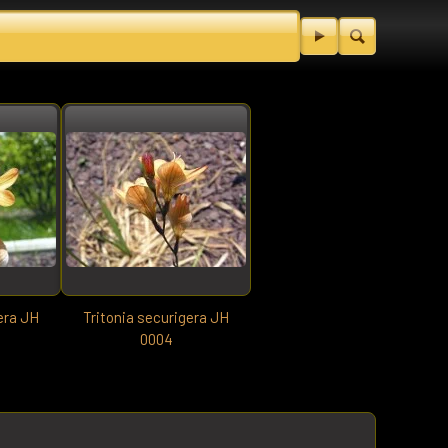
era JH
Tritonia securigera JH
0004