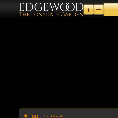
Tags
F. michailowskii