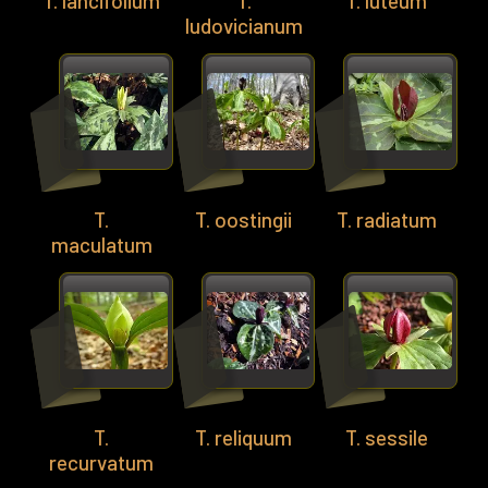
T. lancifolium
T.
T. luteum
ludovicianum
T.
T. oostingii
T. radiatum
maculatum
T.
T. reliquum
T. sessile
recurvatum