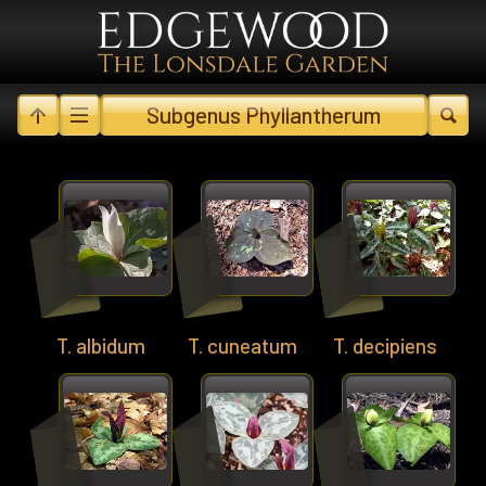
Subgenus Phyllantherum
T. albidum
T. cuneatum
T. decipiens