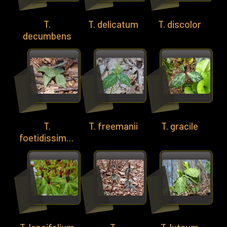
T.
T. delicatum
T. discolor
decumbens
T.
T. freemanii
T. gracile
foetidissimum