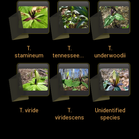
T.
T.
T.
stamineum
tennesseense
underwoodii
T. viride
T.
Unidentified
viridescens
species