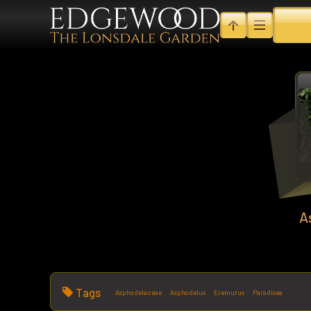
A
Tags
Asphodelaceae
Asphodelus
Eremurus
Paradisea